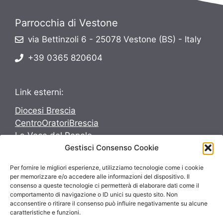
Parrocchia di Vestone
via Bettinzoli 6 - 25078 Vestone (BS) - Italy
+39 0365 820604
Link esterni:
Diocesi Brescia
CentroOratoriBrescia
La Voce del Popolo
Avvenire
Gestisci Consenso Cookie
Per fornire le migliori esperienze, utilizziamo tecnologie come i cookie
Seguici su:
per memorizzare e/o accedere alle informazioni del dispositivo. Il
consenso a queste tecnologie ci permetterà di elaborare dati come il
Seguici su:
comportamento di navigazione o ID unici su questo sito. Non
acconsentire o ritirare il consenso può influire negativamente su alcune
caratteristiche e funzioni.