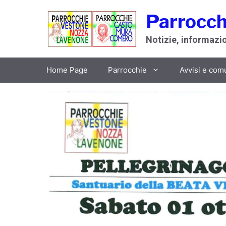
Vai
Parrocch
al
contenuto
Notizie, informazion
Home Page
Parrocchie
Avvisi e com