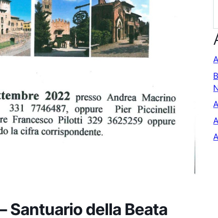
A
B
A
A
A
– Santuario della Beata