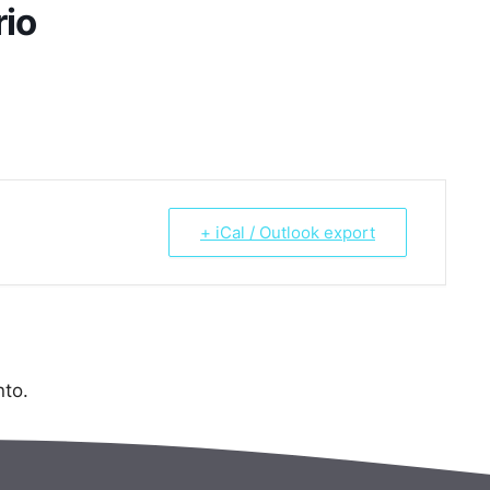
rio
+ iCal / Outlook export
to.