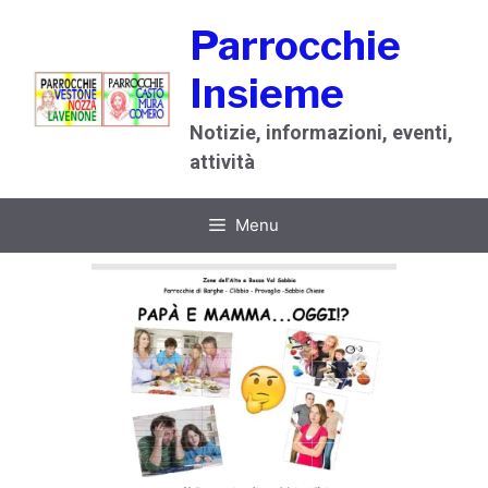
Vai
Parrocchie
al
contenuto
Insieme
Notizie, informazioni, eventi,
attività
Menu