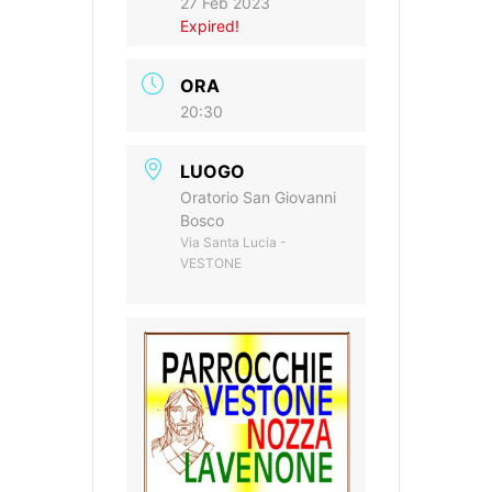
27 Feb 2023
Expired!
ORA
20:30
LUOGO
Oratorio San Giovanni
Bosco
Via Santa Lucia -
VESTONE