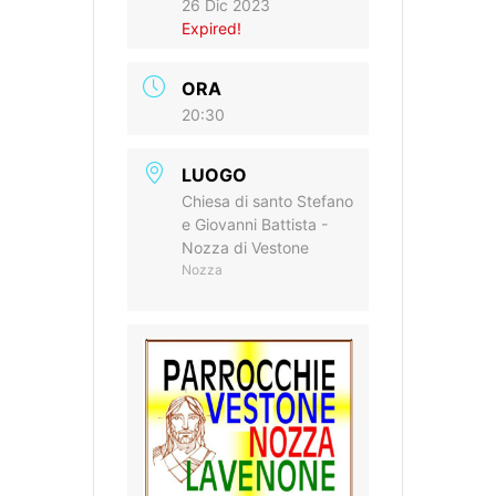
26 Dic 2023
Expired!
ORA
20:30
LUOGO
Chiesa di santo Stefano
e Giovanni Battista -
Nozza di Vestone
Nozza