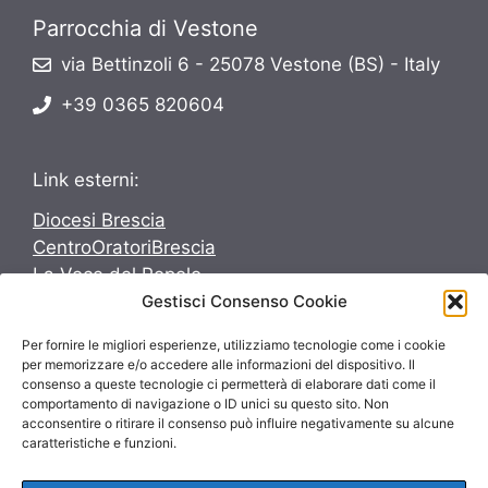
Parrocchia di Vestone
via Bettinzoli 6 - 25078 Vestone (BS) - Italy
+39 0365 820604
Link esterni:
Diocesi Brescia
CentroOratoriBrescia
La Voce del Popolo
Gestisci Consenso Cookie
Avvenire
Per fornire le migliori esperienze, utilizziamo tecnologie come i cookie
Seguici su:
per memorizzare e/o accedere alle informazioni del dispositivo. Il
consenso a queste tecnologie ci permetterà di elaborare dati come il
Seguici su:
comportamento di navigazione o ID unici su questo sito. Non
acconsentire o ritirare il consenso può influire negativamente su alcune
caratteristiche e funzioni.