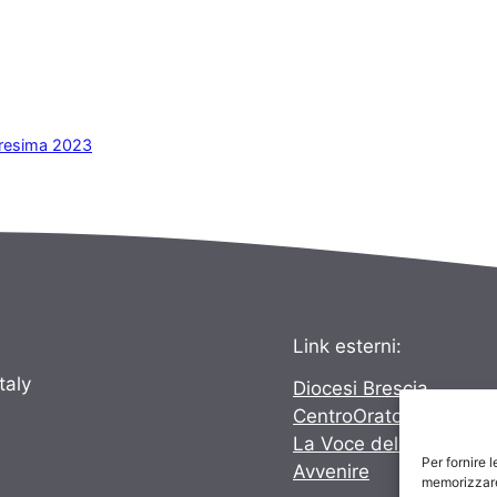
aresima 2023
Link esterni:
taly
Diocesi Brescia
CentroOratoriBrescia
La Voce del Popolo
Per fornire 
Avvenire
memorizzare 