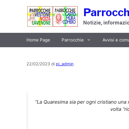
Vai
Parrocch
al
contenuto
Notizie, informazion
Home Page
Parrocchie
Avvisi e com
22/02/2023
di
pi_admin
“La Quaresima sia per ogni cristiano una 
volta “r