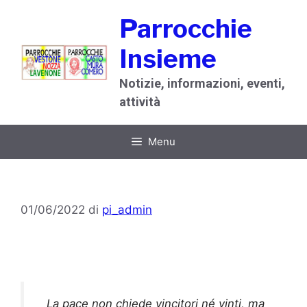
Vai
Parrocchie
al
contenuto
Insieme
Notizie, informazioni, eventi,
attività
Menu
01/06/2022
di
pi_admin
La pace non chiede vincitori né vinti, ma