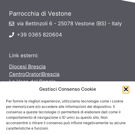
Parrocchia di Vestone
via Bettinzoli 6 - 25078 Vestone (BS) - Italy
+39 0365 820604
Link esterni:
Diocesi Brescia
CentroOratoriBrescia
La Voce del Popolo
Gestisci Consenso Cookie
Avvenire
Per fornire le migliori esperienze, utilizziamo tecnologie come i cookie
Seguici su:
per memorizzare e/o accedere alle informazioni del dispositivo. Il
consenso a queste tecnologie ci permetterà di elaborare dati come il
Seguici su:
comportamento di navigazione o ID unici su questo sito. Non
acconsentire o ritirare il consenso può influire negativamente su alcune
caratteristiche e funzioni.