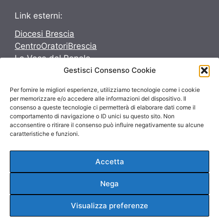
Link esterni:
Diocesi Brescia
CentroOratoriBrescia
La Voce del Popolo
Gestisci Consenso Cookie
Avvenire
Per fornire le migliori esperienze, utilizziamo tecnologie come i cookie
Seguici su:
per memorizzare e/o accedere alle informazioni del dispositivo. Il
consenso a queste tecnologie ci permetterà di elaborare dati come il
Seguici su:
comportamento di navigazione o ID unici su questo sito. Non
acconsentire o ritirare il consenso può influire negativamente su alcune
caratteristiche e funzioni.
Accetta
© 2026 ParrocchieInsieme
Nega
Privacy Policy
Cookie Policy
Visualizza preferenze