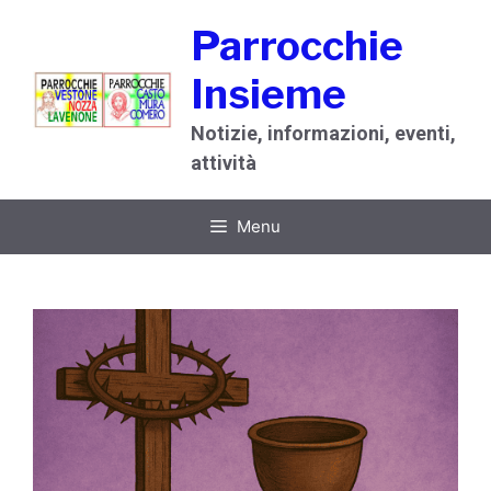
Vai
Parrocchie
al
contenuto
Insieme
Notizie, informazioni, eventi,
attività
Menu