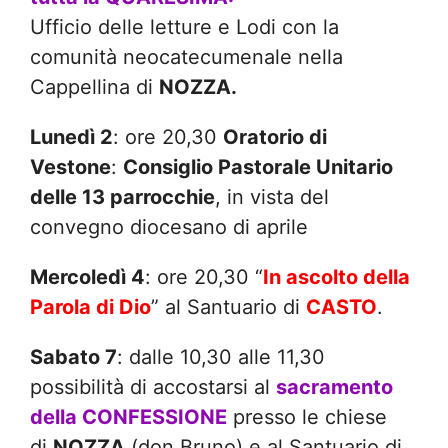
Ufficio delle letture e Lodi con la
comunità neocatecumenale nella
Cappellina di
NOZZA.
Lunedì 2
: ore 20,30
Oratorio di
Vestone
:
Consiglio Pastorale Unitario
delle 13 parrocchie
, in vista del
convegno diocesano di aprile
Mercoledì 4
: ore 20,30 “
In ascolto della
Parola di Dio
” al Santuario di
CASTO
.
Sabato 7
: dalle 10,30 alle 11,30
possibilità di accostarsi al
sacramento
della CONFESSIONE
presso le chiese
di
NOZZA
(don Bruno) e al Santuario di