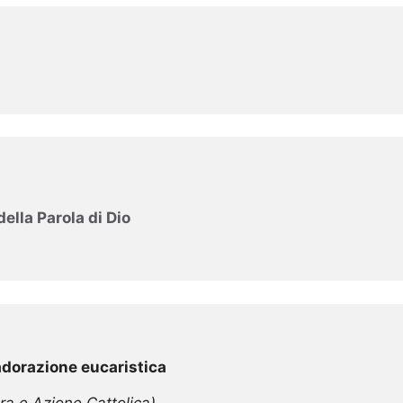
 della Parola di Dio
adorazione eucaristica 
era e Azione Cattolica)