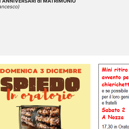
gli ANNIVERSARI di MATRIMONIO
rancesco)