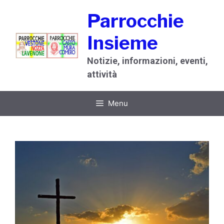
Vai
Parrocchie
al
contenuto
Insieme
Notizie, informazioni, eventi,
attività
Menu