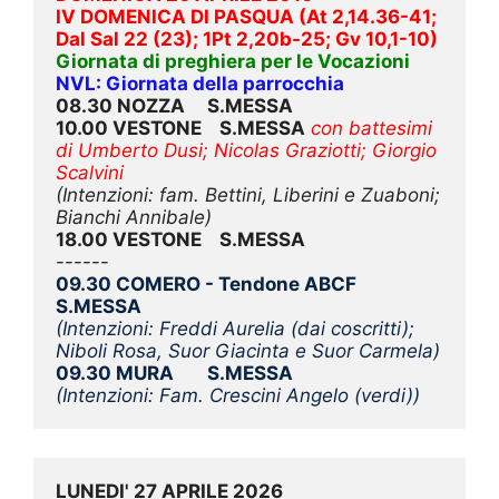
IV DOMENICA DI PASQUA (At 2,14.36-41; 
Dal Sal 22 (23); 1Pt 2,20b-25; Gv 10,1-10)
Giornata di preghiera per le Vocazioni
NVL: Giornata della parrocchia
08.30 NOZZA     S.MESSA
10.00 VESTONE    S.MESSA
con battesimi 
di Umberto Dusi; Nicolas Graziotti; Giorgio 
Scalvini 
(Intenzioni: fam. Bettini, Liberini e Zuaboni; 
Bianchi Annibale)
18.00 VESTONE    S.MESSA
------
09.30 COMERO - Tendone ABCF  
S.MESSA
(Intenzioni: Freddi Aurelia (dai coscritti); 
Niboli Rosa, Suor Giacinta e Suor Carmela)
09.30 MURA
S.MESSA
(Intenzioni: Fam. Crescini Angelo (verdi))
LUNEDI' 27 APRILE 2026