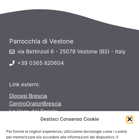
Parrocchia di Vestone
via Bettinzoli 6 - 25078 Vestone (BS) - Italy
+39 0365 820604
Link esterni:
Diocesi Brescia
CentroOratoriBrescia
La Voce del Popolo
Gestisci Consenso Cookie
Avvenire
Per fornire le migliori esperienze, utilizziamo tecnologie come i cookie
Seguici su:
per memorizzare e/o accedere alle informazioni del dispositivo. Il