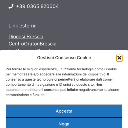
+39 0365 820604
Link esterni:
Diocesi Brescia
CentroOratoriBrescia
La Voce del Popolo
Gestisci Consenso Cookie
Avvenire
Per fornire le migliori esperienze, utilizziamo tecnologie come i cookie
Seguici su:
per memorizzare e/o accedere alle informazioni del dispositivo. Il
consenso a queste tecnologie ci permetterà di elaborare dati come il
Seguici su:
comportamento di navigazione o ID unici su questo sito. Non
acconsentire o ritirare il consenso può influire negativamente su alcune
caratteristiche e funzioni.
Accetta
© 2026 ParrocchieInsieme
Nega