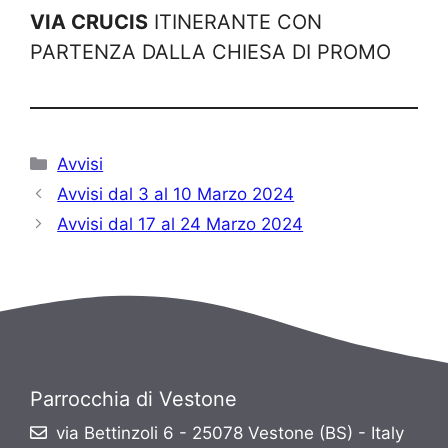
VIA CRUCIS
ITINERANTE CON
PARTENZA DALLA CHIESA DI PROMO
Categorie
Avvisi
Avvisi dal 3 al 10 Marzo 2024
Avvisi dal 17 al 24 Marzo 2024
Parrocchia di Vestone
via Bettinzoli 6 - 25078 Vestone (BS) - Italy