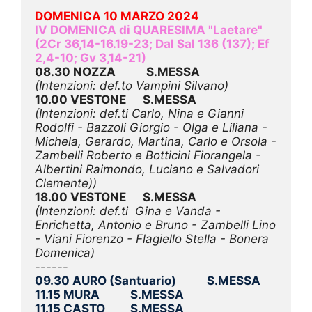
DOMENICA 10 MARZO 2024
IV DOMENICA di QUARESIMA "Laetare" 
(2Cr 36,14-16.19-23; Dal Sal 136 (137); Ef 
2,4-10
; Gv 3,14-21)
08.30 NOZZA           S.MESSA
(Intenzioni: def.to Vampini Silvano)
10.00 VESTONE      S.MESSA
(Intenzioni: def.ti Carlo, Nina e Gianni 
Rodolfi - Bazzoli Giorgio - Olga e Liliana - 
Michela, Gerardo, Martina, Carlo e Orsola - 
Zambelli Roberto e Botticini Fiorangela - 
Albertini Raimondo, Luciano e Salvadori 
Clemente))
18.00 VESTONE      S.MESSA
(Intenzioni: def.ti  Gina e Vanda - 
Enrichetta, Antonio e Bruno - Zambelli Lino 
- Viani Fiorenzo - Flagiello Stella - Bonera 
Domenica)
09.30 AURO (Santuario)           S.MESSA
11.15 MURA           S.MESSA
11.15 CASTO         S.MESSA