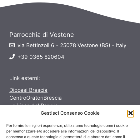
Parrocchia di Vestone
via Bettinzoli 6 - 25078 Vestone (BS) - Italy
+39 0365 820604
Link esterni:
Diocesi Brescia
CentroOratoriBrescia
La Voce del Popolo
Gestisci Consenso Cookie
Avvenire
Per fornire le migliori esperienze, utilizziamo tecnologie come i cookie
Seguici su:
per memorizzare e/o accedere alle informazioni del dispositivo. Il
consenso a queste tecnologie ci permetterà di elaborare dati come il
Seguici su: