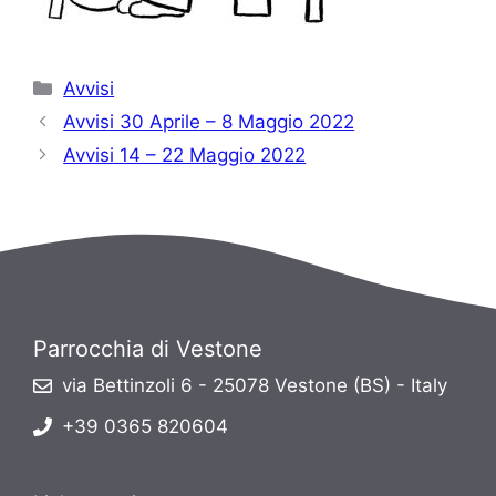
Categorie
Avvisi
Avvisi 30 Aprile – 8 Maggio 2022
Avvisi 14 – 22 Maggio 2022
Parrocchia di Vestone
via Bettinzoli 6 - 25078 Vestone (BS) - Italy
+39 0365 820604