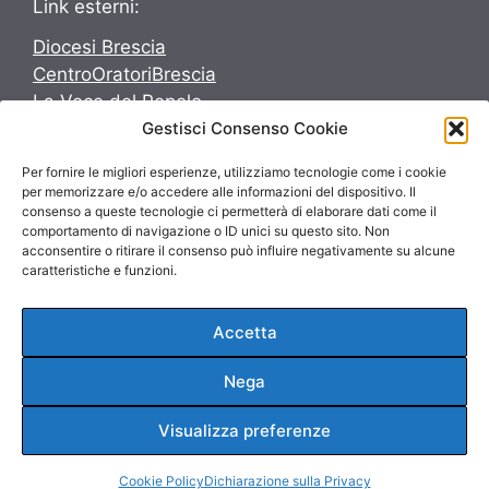
Link esterni:
Diocesi Brescia
CentroOratoriBrescia
La Voce del Popolo
Gestisci Consenso Cookie
Avvenire
Per fornire le migliori esperienze, utilizziamo tecnologie come i cookie
Seguici su:
per memorizzare e/o accedere alle informazioni del dispositivo. Il
consenso a queste tecnologie ci permetterà di elaborare dati come il
Seguici su:
comportamento di navigazione o ID unici su questo sito. Non
acconsentire o ritirare il consenso può influire negativamente su alcune
caratteristiche e funzioni.
Accetta
© 2026 ParrocchieInsieme
Nega
Privacy Policy
Cookie Policy
Visualizza preferenze
Gestisci consenso
Cookie Policy
Dichiarazione sulla Privacy