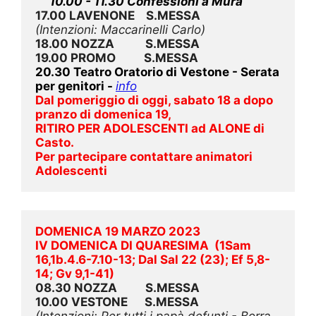
     10.00 - 11.30 Confessioni a Mura
17.00 LAVENONE    S.MESSA
(Intenzioni: Maccarinelli Carlo)
18.00 NOZZA           S.MESSA
19.00 PROMO          S.MESSA
20.30 Teatro Oratorio di Vestone - Serata 
per genitori - 
info
Dal pomeriggio di oggi, sabato 18 a dopo 
pranzo di domenica 19,
RITIRO PER ADOLESCENTI ad ALONE di 
Casto.
Per partecipare contattare animatori 
Adolescenti
DOMENICA 19 MARZO 2023
IV DOMENICA DI QUARESIMA  (1Sam 
16,1b.4.6-7.10-13; Dal Sal 22 (23); Ef 5,8-
14; Gv 9,1-41)
08.30 NOZZA          S.MESSA
10.00 VESTONE      S.MESSA
(Intenzioni: Per tutti i papà defunti - Borra 