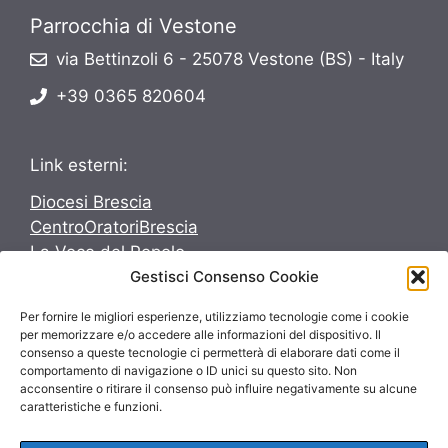
Parrocchia di Vestone
via Bettinzoli 6 - 25078 Vestone (BS) - Italy
+39 0365 820604
Link esterni:
Diocesi Brescia
CentroOratoriBrescia
La Voce del Popolo
Gestisci Consenso Cookie
Avvenire
Per fornire le migliori esperienze, utilizziamo tecnologie come i cookie
Seguici su:
per memorizzare e/o accedere alle informazioni del dispositivo. Il
consenso a queste tecnologie ci permetterà di elaborare dati come il
Seguici su:
comportamento di navigazione o ID unici su questo sito. Non
acconsentire o ritirare il consenso può influire negativamente su alcune
caratteristiche e funzioni.