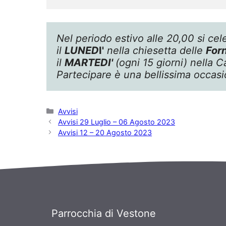
Nel periodo estivo alle 20,00 si cel
il 
LUNED
I'
nella chiesetta delle 
For
il 
MARTEDI' 
(ogni 15 giorni) nella C
Partecipare è una bellissima occas
Categorie
Avvisi
Avvisi 29 Luglio – 06 Agosto 2023
Avvisi 12 – 20 Agosto 2023
Parrocchia di Vestone